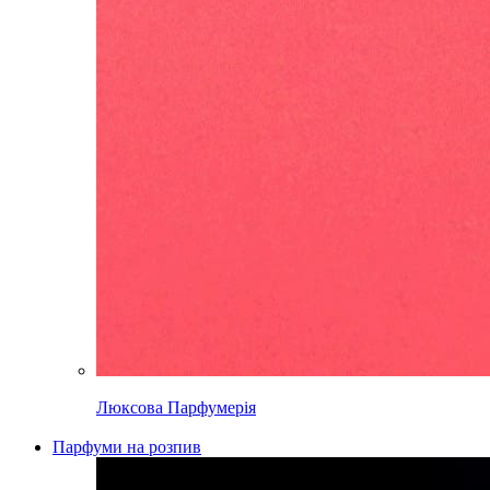
Люксова Парфумерія
Парфуми на розпив