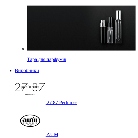
Тара для парфумів
Виробники
27 87 Perfumes
AUM