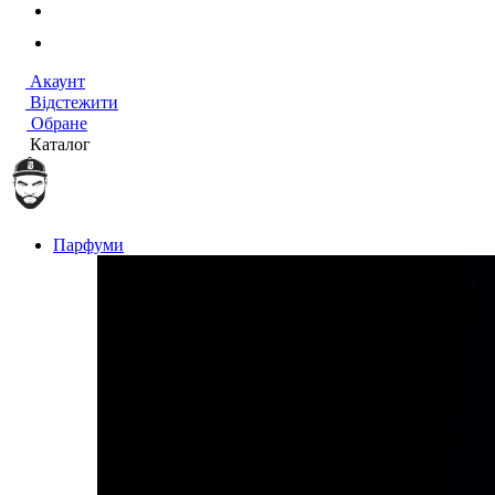
Акаунт
Відстежити
Обране
Каталог
Парфуми