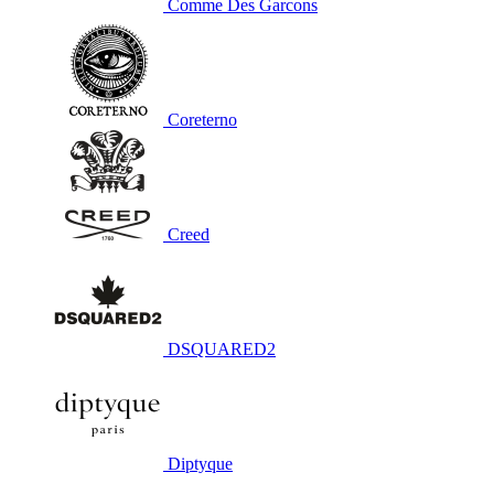
Comme Des Garcons
Coreterno
Creed
DSQUARED2
Diptyque