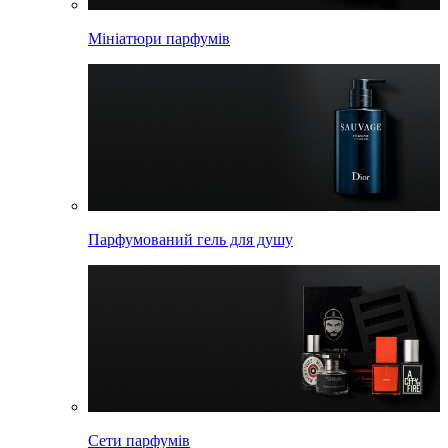
Мініатюри парфумів
Парфумований гель для душу
Сети парфумів