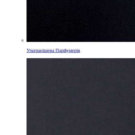
Ультранішева Парфумерія