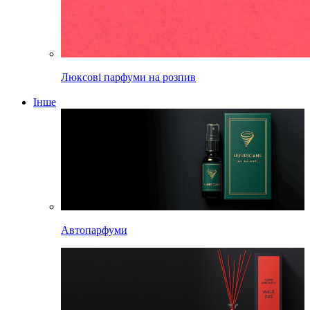
Люксові парфуми на розпив
Інше
Автопарфуми